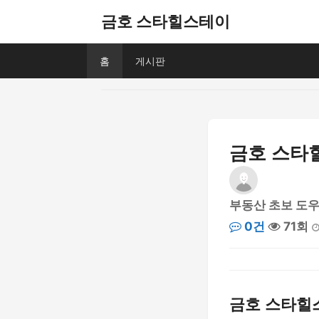
금호 스타힐스테이
홈
게시판
금호 스타
부동산 초보 도
0건
71회
금호 스타힐