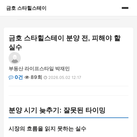
금호 스타힐스테이
홈
금호 스타힐스테이 분양 전, 피해야 할
게시판
실수
부동산 라이프스타일 박재민
0건
89회
2026.05.02 12:17
분양 시기 늦추기: 잘못된 타이밍
시장의 흐름을 읽지 못하는 실수